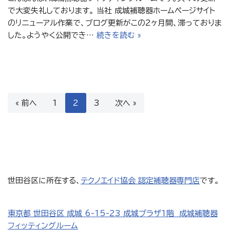
で大変失礼しております。 当社 成城補聴器ホームページサイト
のリニューアル作業で、ブログ更新がこの2ヶ月間、滞っておりま
した。ようやく公開でき…
続きを読む »
« 前へ
1
2
3
次へ »
世田谷区に所在する、
テクノエイド協会 認定補聴器専門店
です。
東京都 世田谷区 成城 6-15-23 成城プラザ1階 成城補聴器
フィッティングルーム