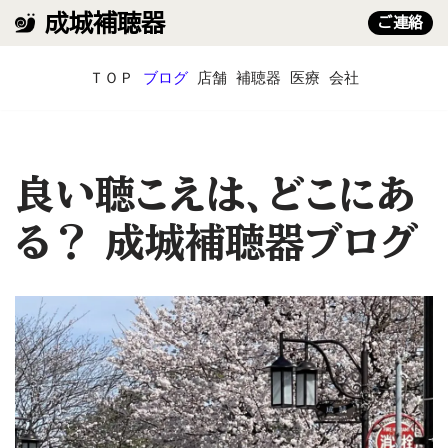
成城補聴器
ご連絡
コ
ＴＯＰ
ブログ
店舗
補聴器
医療
会社
ン
テ
ン
ツ
へ
良い聴こえは、どこにあ
ス
キ
る？ 成城補聴器ブログ
ッ
プ