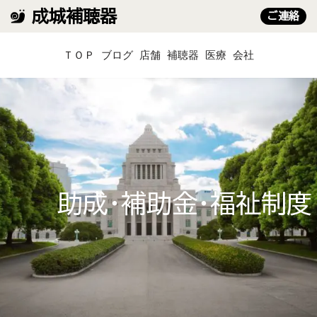
成城補聴器
ご連絡
コ
ＴＯＰ
ブログ
店舗
補聴器
医療
会社
ン
テ
ン
ツ
へ
ス
キ
ッ
プ
助成・補助金・福祉制度