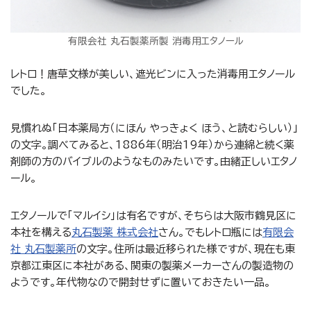
有限会社 丸石製薬所製 消毒用エタノール
レトロ！唐草文様が美しい、遮光ビンに入った消毒用エタノール
でした。
見慣れぬ「日本薬局方（にほん やっきょく ほう、と読むらしい）」
の文字。調べてみると、1886年（明治19年）から連綿と続く薬
剤師の方のバイブルのようなものみたいです。由緒正しいエタノ
ール。
エタノールで「マルイシ」は有名ですが、そちらは大阪市鶴見区に
本社を構える
丸石製薬 株式会社
さん。でもレトロ瓶には
有限会
社 丸石製薬所
の文字。住所は最近移られた様ですが、現在も東
京都江東区に本社がある、関東の製薬メーカーさんの製造物の
ようです。年代物なので開封せずに置いておきたい一品。