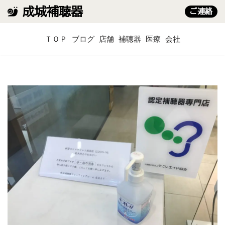
成城補聴器
ご連絡
コ
ＴＯＰ
ブログ
店舗
補聴器
医療
会社
ン
テ
ン
ツ
へ
ス
キ
ッ
プ