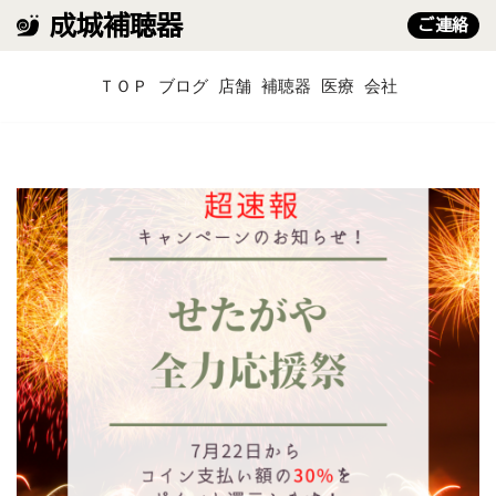
成城補聴器
ご連絡
コ
ＴＯＰ
ブログ
店舗
補聴器
医療
会社
ン
テ
ン
ツ
へ
ス
キ
ッ
プ