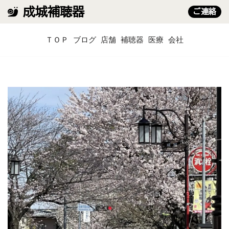
成城補聴器
ご連絡
コ
ＴＯＰ
ブログ
店舗
補聴器
医療
会社
ン
テ
ン
ツ
へ
ス
キ
ッ
プ