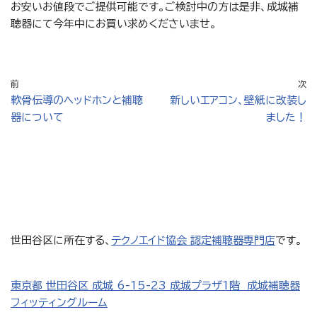
お安いお値段でご提供可能です。ご検討中の方は是非、成城補
聴器にて今年中にお買い求めくださいませ。
前
次
軟骨伝導のヘッドホンと補聴
新しいエアコン、壁紙に改装し
器について
ました！
世田谷区に所在する、
テクノエイド協会 認定補聴器専門店
です。
東京都 世田谷区 成城 6-15-23 成城プラザ1階 成城補聴器
フィッティングルーム