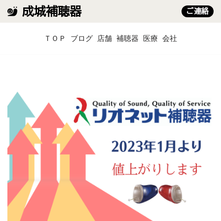
成城補聴器
ご連絡
コ
ＴＯＰ
ブログ
店舗
補聴器
医療
会社
ン
テ
ン
ツ
へ
ス
キ
ッ
プ