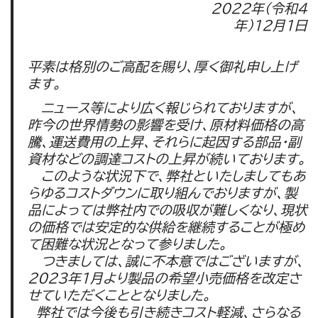
2022年(令和4
年)12月1日
平素は格別のご高配を賜り、厚く御礼申し上げ
ます。
ニュース等により広く報じられておりますが、
昨今の世界情勢の影響を受け、原材料価格の高
騰、運送費用の上昇、それらに起因する部品・副
資材などの調達コストの上昇が続いております。
このような状況下で、弊社といたしましてもあ
らゆるコストダウンに取り組んでおりますが、製
品によっては弊社内での吸収が難しくなり、現状
の価格では安定的な供給を継続することが極め
て困難な状況となって参りました。
つきましては、誠に不本意ではございますが、
2023年1月より製品の希望小売価格を改定さ
せていただくこととなりました。
弊社では今後も引き続きコスト軽減、さらなる