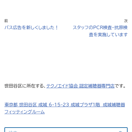
前
次
バス広告を新しくしました！
スタッフのPCR検査・抗原検
査を実施しています
世田谷区に所在する、
テクノエイド協会 認定補聴器専門店
です。
東京都 世田谷区 成城 6-15-23 成城プラザ1階 成城補聴器
フィッティングルーム