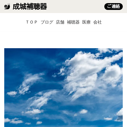
成城補聴器
ご連絡
コ
ＴＯＰ
ブログ
店舗
補聴器
医療
会社
ン
テ
ン
ツ
へ
ス
キ
ッ
プ